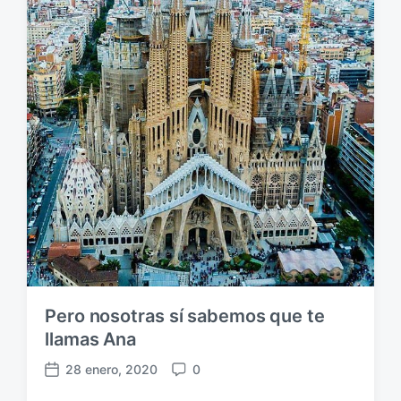
b
r
l
i
i
o
c
s
a
c
i
ó
n
Pero nosotras sí sabemos que te
llamas Ana
28 enero, 2020
0
F
C
e
o