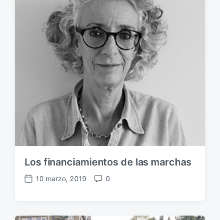
l
i
i
o
c
s
a
c
i
ó
n
Los financiamientos de las marchas
10 marzo, 2019
0
F
C
e
o
c
m
h
e