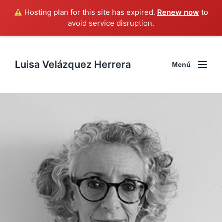
Hosting plan for this site has expired.
Renew now
to
avoid service disruption.
Luisa Velázquez Herrera
Menú