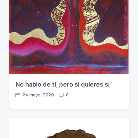
No hablo de ti, pero si quieres sí
24 mayo, 2020
0
F
C
e
o
c
m
h
e
a
n
p
t
u
a