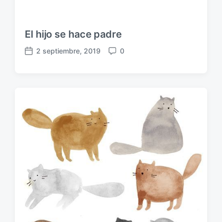
El hijo se hace padre
2 septiembre, 2019
0
F
C
e
o
c
m
h
e
a
n
p
t
u
a
b
r
l
i
i
o
c
s
a
c
i
ó
n