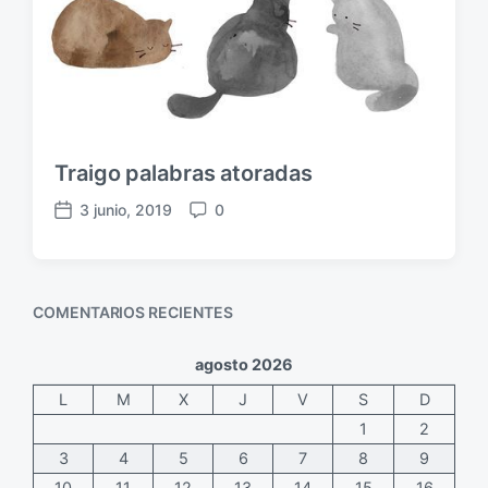
Traigo palabras atoradas
3 junio, 2019
0
F
C
e
o
c
m
h
e
COMENTARIOS RECIENTES
a
n
p
t
u
a
agosto 2026
b
r
L
M
X
J
V
S
D
l
i
i
o
1
2
c
s
3
4
5
6
7
8
9
a
10
11
12
13
14
15
16