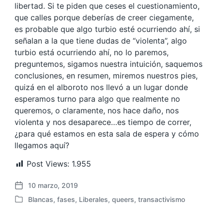
libertad. Si te piden que ceses el cuestionamiento,
que calles porque deberías de creer ciegamente,
es probable que algo turbio esté ocurriendo ahí, si
señalan a la que tiene dudas de “violenta”, algo
turbio está ocurriendo ahí, no lo paremos,
preguntemos, sigamos nuestra intuición, saquemos
conclusiones, en resumen, miremos nuestros pies,
quizá en el alboroto nos llevó a un lugar donde
esperamos turno para algo que realmente no
queremos, o claramente, nos hace daño, nos
violenta y nos desaparece…es tiempo de correr,
¿para qué estamos en esta sala de espera y cómo
llegamos aquí?
Post Views:
1.955
10 marzo, 2019
F
Blancas
,
fases
,
Liberales
,
queers
,
transactivismo
e
P
c
u