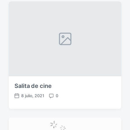
Salita de cine
8 julio, 2021
0
F
C
e
o
c
m
h
e
a
n
p
t