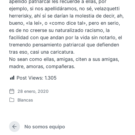
apellido patriarcal les recuerde a ellas, por
ejemplo, si nos apellidáramos, no sé, velazquetti
herrerisky, ahí sí se darían la molestia de decir, ah,
bueno, «la leí», o «como dice tal», pero en serio,
es de no creerse su naturalizado racismo, la
facilidad con que andan por la vida sin notarlo, el
tremendo pensamiento patriarcal que defienden
tras eso, casi una caricatura.
No sean como ellas, amigas, citen a sus amigas,
madre, amoras, compañeras.
Post Views:
1.305
28 enero, 2020
F
Blancas
e
P
c
u
h
b
a
l
p
No somos equipo
i
E
u
c