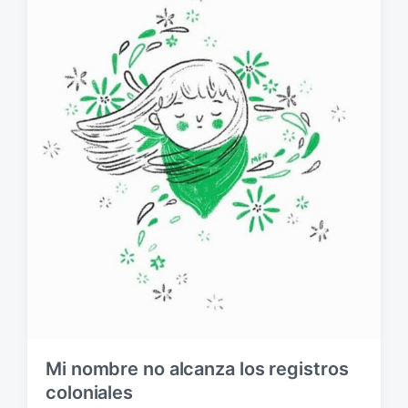
u
a
b
r
l
i
i
o
c
s
a
c
i
ó
n
Mi nombre no alcanza los registros
coloniales