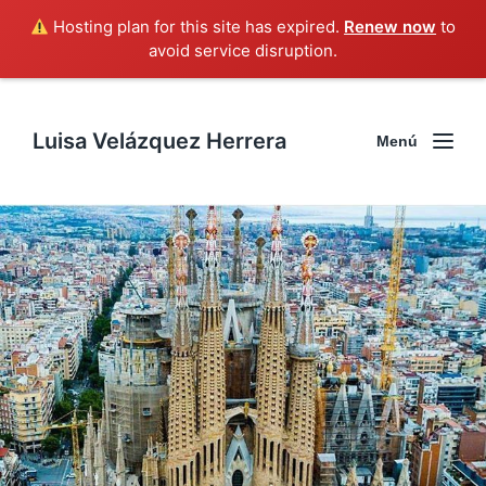
Hosting plan for this site has expired.
Renew now
to
avoid service disruption.
Luisa Velázquez Herrera
Menú