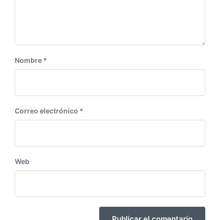
n
t
e
:
Nombre
*
Correo electrónico
*
Web