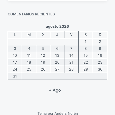
c
m
h
e
a
n
COMENTARIOS RECIENTES
p
t
u
a
agosto 2026
b
r
L
M
X
J
V
S
D
l
i
i
o
1
2
c
s
3
4
5
6
7
8
9
a
10
11
12
13
14
15
16
c
17
18
19
20
21
22
23
i
ó
24
25
26
27
28
29
30
n
31
« Ago
Tema por
Anders Norén