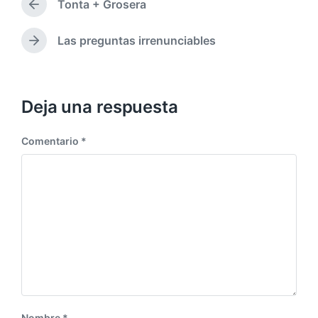
p
Tonta + Grosera
i
E
u
c
n
b
a
t
Las preguntas irrenunciables
E
l
r
d
n
i
a
a
t
c
d
e
r
a
a
n
a
Deja una respuesta
c
a
d
i
n
a
ó
t
Comentario
*
s
e
n
i
r
g
i
u
o
i
r
e
:
n
t
e
:
Nombre
*