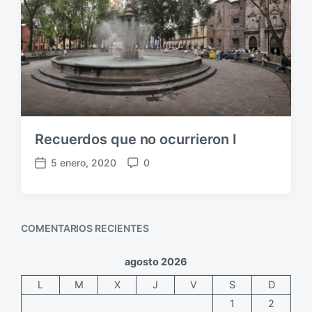
l
i
i
o
c
s
a
c
i
ó
n
Recuerdos que no ocurrieron I
5 enero, 2020
0
F
C
e
o
c
m
h
e
a
n
COMENTARIOS RECIENTES
p
t
u
a
agosto 2026
b
r
L
M
X
J
V
S
D
l
i
i
o
1
2