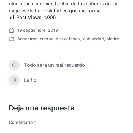
olor a tortilla recién hecha, de los saberes de las
mujeres de la localidad en que me formé.
Post Views:
1.006
19 septiembre, 2019
F
Ancestras
,
cuerpa
,
diario
,
fases
,
lesbiandad
,
Madre
e
P
c
u
h
b
a
l
p
Todo será un mal recuerdo
i
E
u
c
n
b
a
t
La flor
E
l
r
d
n
i
a
a
t
c
d
e
r
a
a
n
a
Deja una respuesta
c
a
d
i
n
a
ó
t
Comentario
*
s
e
n
i
r