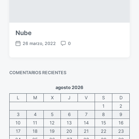
c
i
ó
n
Nube
26 marzo, 2022
0
F
C
e
o
c
m
h
e
COMENTARIOS RECIENTES
a
n
p
t
u
a
agosto 2026
b
r
L
M
X
J
V
S
D
l
i
i
o
1
2
c
s
3
4
5
6
7
8
9
a
10
11
12
13
14
15
16
c
17
18
19
20
21
22
23
i
ó