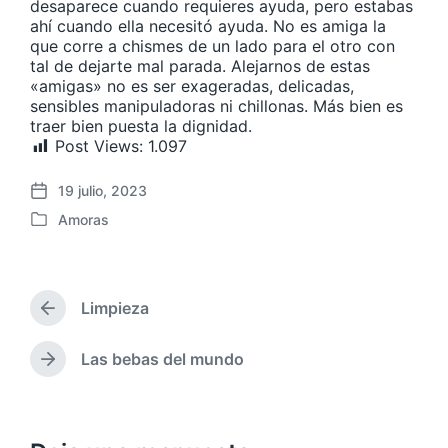
desaparece cuando requieres ayuda, pero estabas
ahí cuando ella necesitó ayuda. No es amiga la
que corre a chismes de un lado para el otro con
tal de dejarte mal parada. Alejarnos de estas
«amigas» no es ser exageradas, delicadas,
sensibles manipuladoras ni chillonas. Más bien es
traer bien puesta la dignidad.
Post Views:
1.097
19 julio, 2023
F
Amoras
e
P
c
u
h
b
a
l
p
Limpieza
i
E
u
c
n
b
a
t
Las bebas del mundo
E
l
r
d
n
i
a
a
t
c
d
e
r
a
a
n
a