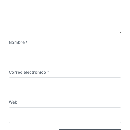
e
:
n
t
e
:
Nombre
*
Correo electrónico
*
Web