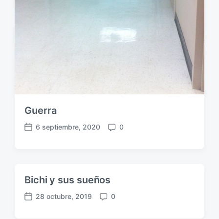
Guerra
6 septiembre, 2020
0
F
C
e
o
c
m
h
e
a
n
Bichi y sus sueños
p
t
u
a
28 octubre, 2019
0
F
C
b
r
e
o
l
i