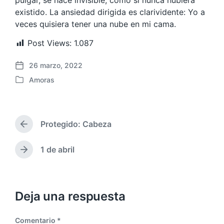
pulgar, se hace invisible, como si nunca hubiera
existido. La ansiedad dirigida es clarividente: Yo a
veces quisiera tener una nube en mi cama.
Post Views:
1.087
26 marzo, 2022
F
Amoras
e
P
c
u
h
b
a
l
p
Protegido: Cabeza
i
E
u
c
n
b
a
t
1 de abril
E
l
r
d
n
i
a
a
t
c
d
e
r
a
a
n
a
Deja una respuesta
c
a
d
i
n
a
ó
t
Comentario
*
s