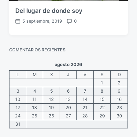
Del lugar de donde soy
5 septiembre, 2019
0
F
C
e
o
c
m
h
e
COMENTARIOS RECIENTES
a
n
p
t
u
a
agosto 2026
b
r
L
M
X
J
V
S
D
l
i
i
o
1
2
c
s
3
4
5
6
7
8
9
a
10
11
12
13
14
15
16
c
17
18
19
20
21
22
23
i
ó
24
25
26
27
28
29
30
n
31