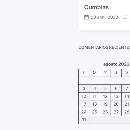
i
Cumbias
o
20 abril, 2020
s
F
C
e
o
c
m
h
e
a
n
COMENTARIOS RECIENTE
p
t
u
a
b
r
agosto 2026
l
i
L
M
X
J
V
i
o
c
s
a
3
4
5
6
7
c
10
11
12
13
14
i
17
18
19
20
21
ó
n
24
25
26
27
28
31