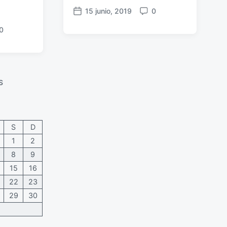
15 junio, 2019
0
F
C
e
o
0
c
m
h
e
a
n
p
t
u
a
S
b
r
l
i
i
o
c
s
S
D
a
1
2
c
8
9
i
ó
15
16
n
22
23
29
30