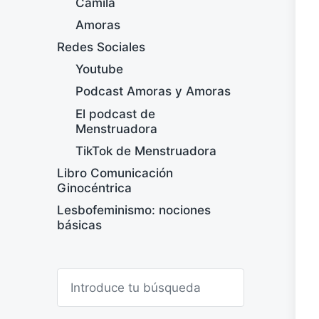
Camila
Amoras
Redes Sociales
Youtube
Podcast Amoras y Amoras
El podcast de
Menstruadora
TikTok de Menstruadora
Libro Comunicación
Ginocéntrica
Lesbofeminismo: nociones
básicas
B
u
s
c