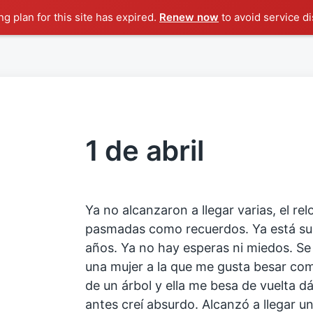
g plan for this site has expired.
Renew now
to avoid service di
1 de abril
Ya no alcanzaron a llegar varias, el re
pasmadas como recuerdos. Ya está su
años. Ya no hay esperas ni miedos. S
una mujer a la que me gusta besar c
de un árbol y ella me besa de vuelta d
antes creí absurdo. Alcanzó a llegar u