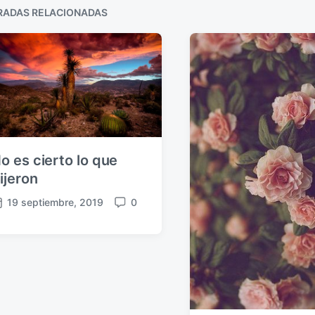
RADAS RELACIONADAS
o es cierto lo que
ijeron
19 septiembre, 2019
0
C
o
m
e
n
t
a
r