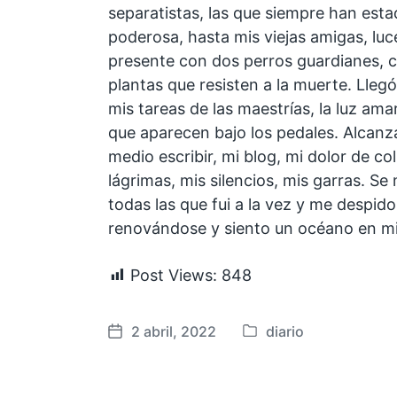
separatistas, las que siempre han est
poderosa, hasta mis viejas amigas, luce
presente con dos perros guardianes, c
plantas que resisten a la muerte. Lleg
mis tareas de las maestrías, la luz amar
que aparecen bajo los pedales. Alcanza
medio escribir, mi blog, mi dolor de c
lágrimas, mis silencios, mis garras. Se 
todas las que fui a la vez y me despido 
renovándose y siento un océano en m
Post Views:
848
2 abril, 2022
diario
P
F
u
e
b
c