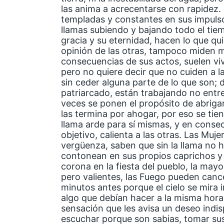
las anima a acrecentarse con rapidez.
templadas y constantes en sus impuls
llamas subiendo y bajando todo el tiem
gracia y su eternidad, hacen lo que qu
opinión de las otras, tampoco miden mu
consecuencias de sus actos, suelen vi
pero no quiere decir que no cuiden a la
sin ceder alguna parte de lo que son; 
patriarcado, están trabajando no ent
veces se ponen el propósito de abrigar
las termina por ahogar, por eso se tie
llama arde para sí mismas, y en cons
objetivo, calienta a las otras. Las Muj
vergüenza, saben que sin la llama no h
contonean en sus propios caprichos y 
corona en la fiesta del pueblo, la mayo
pero valientes, las Fuego pueden canc
minutos antes porque el cielo se mira 
algo que debían hacer a la misma hor
sensación que les avisa un deseo indi
escuchar porque son sabias, tomar su