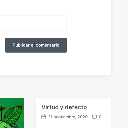
Virtud y defecto
21 septiembre, 2020
0
F
C
e
o