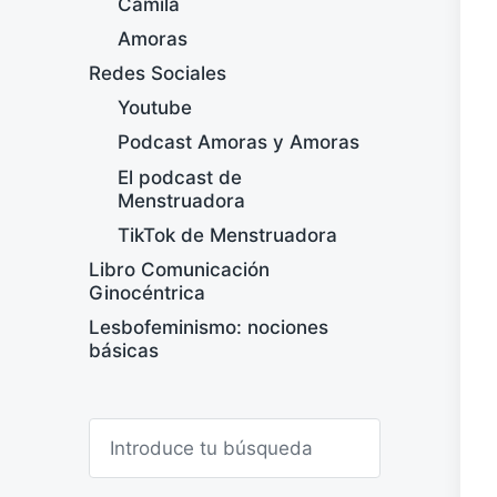
Camila
Amoras
Redes Sociales
Youtube
Podcast Amoras y Amoras
El podcast de
Menstruadora
TikTok de Menstruadora
Libro Comunicación
Ginocéntrica
Lesbofeminismo: nociones
básicas
B
u
s
c