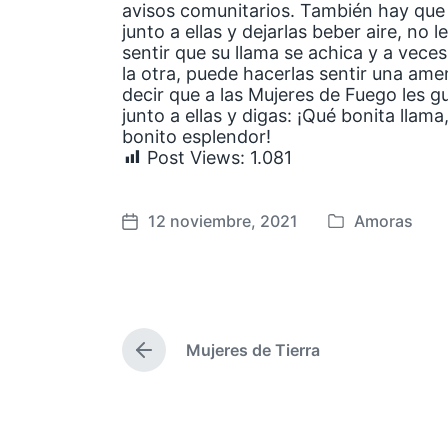
avisos comunitarios. También hay que
junto a ellas y dejarlas beber aire, no 
sentir que su llama se achica y a vece
la otra, puede hacerlas sentir una ame
decir que a las Mujeres de Fuego les g
junto a ellas y digas: ¡Qué bonita llam
bonito esplendor!
Post Views:
1.081
12 noviembre, 2021
Amoras
P
F
u
e
b
c
l
h
i
a
Mujeres de Tierra
c
p
E
a
u
n
t
d
b
r
a
l
a
e