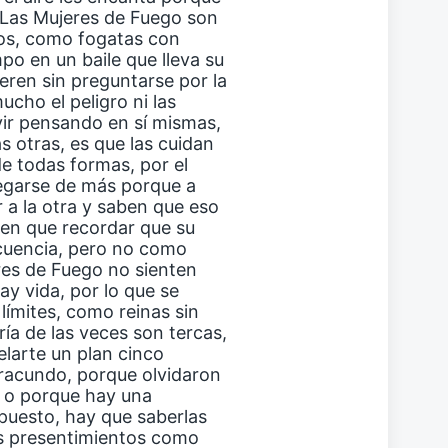
 Las Mujeres de Fuego son
os, como fogatas con
po en un baile que lleva su
ieren sin preguntarse por la
cho el peligro ni las
vir pensando en sí mismas,
s otras, es que las cuidan
de todas formas, por el
regarse de más porque a
 a la otra y saben que eso
nen que recordar que su
ecuencia, pero no como
eres de Fuego no sienten
ay vida, por lo que se
límites, como reinas sin
ría de las veces son tercas,
elarte un plan cinco
iracundo, porque olvidaron
a o porque hay una
spuesto, hay que saberlas
s presentimientos como