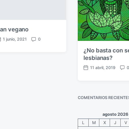
an vegano
1 junio, 2021
0
C
o
¿No basta con s
m
lesbianas?
e
n
11 abril, 2019
F
C
t
e
o
a
c
m
r
h
e
i
a
n
o
COMENTARIOS RECIENTE
p
t
s
u
a
b
r
agosto 2026
l
i
L
M
X
J
V
i
o