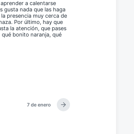
 aprender a calentarse
les gusta nada que las haga
s la presencia muy cerca de
naza. Por último, hay que
usta la atención, que pases
a, qué bonito naranja, qué
7 de enero
E
n
t
r
a