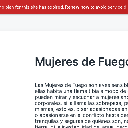
g plan for this site has expired.
Renew now
to avoid service di
Mujeres de Fueg
Las Mujeres de Fuego son aves sensibl
ellas habita una flama tibia a modo de 
pueden mirar y escuchar a mujeres anc
corporales, si la llama las sobrepasa, 
mismas, esto es, o ser apasionadas en
o apasionarse en el conflicto hasta des
tranquilas y seguras de quiénes son, no
tierra, ni la inestabilidad del agua, per