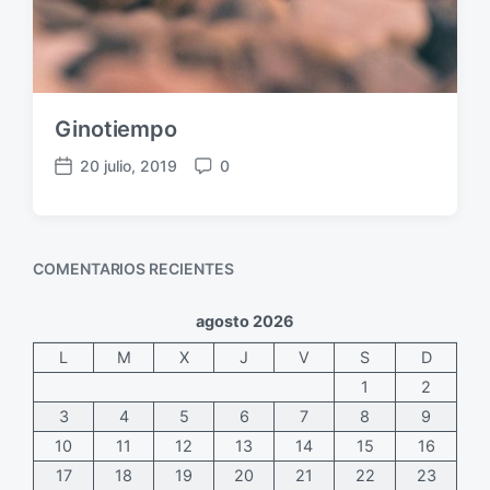
Ginotiempo
20 julio, 2019
0
F
C
e
o
c
m
h
e
COMENTARIOS RECIENTES
a
n
p
t
u
a
agosto 2026
b
r
L
M
X
J
V
S
D
l
i
i
o
1
2
c
s
3
4
5
6
7
8
9
a
10
11
12
13
14
15
16
c
17
18
19
20
21
22
23
i