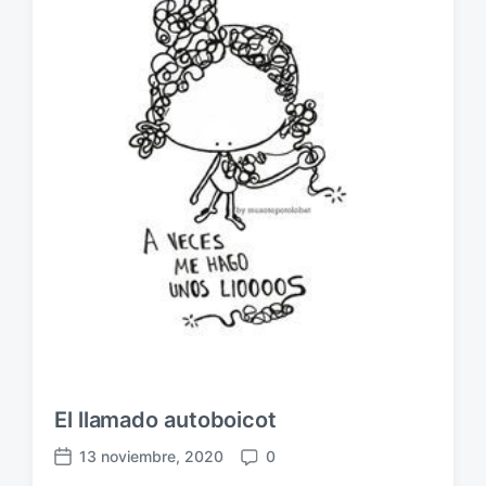
El llamado autoboicot
13 noviembre, 2020
0
F
C