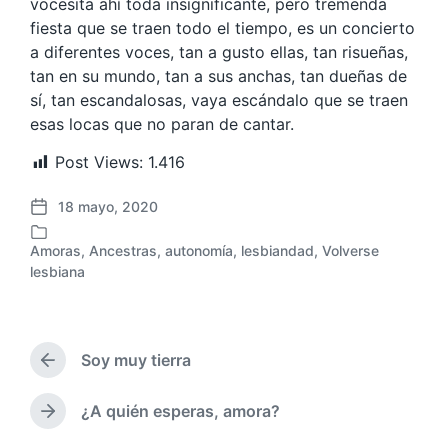
vocesita ahí toda insignificante, pero tremenda
fiesta que se traen todo el tiempo, es un concierto
a diferentes voces, tan a gusto ellas, tan risueñas,
tan en su mundo, tan a sus anchas, tan dueñas de
sí, tan escandalosas, vaya escándalo que se traen
esas locas que no paran de cantar.
Post Views:
1.416
18 mayo, 2020
F
e
Amoras
,
Ancestras
,
autonomía
,
lesbiandad
,
Volverse
c
P
lesbiana
h
u
a
b
p
l
u
i
Soy muy tierra
b
E
c
l
n
a
i
t
d
¿A quién esperas, amora?
E
c
r
a
n
a