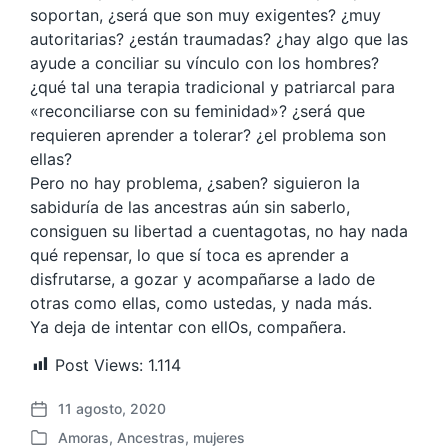
soportan, ¿será que son muy exigentes? ¿muy
autoritarias? ¿están traumadas? ¿hay algo que las
ayude a conciliar su vínculo con los hombres?
¿qué tal una terapia tradicional y patriarcal para
«reconciliarse con su feminidad»? ¿será que
requieren aprender a tolerar? ¿el problema son
ellas?
Pero no hay problema, ¿saben? siguieron la
sabiduría de las ancestras aún sin saberlo,
consiguen su libertad a cuentagotas, no hay nada
qué repensar, lo que sí toca es aprender a
disfrutarse, a gozar y acompañarse a lado de
otras como ellas, como ustedas, y nada más.
Ya deja de intentar con ellOs, compañera.
Post Views:
1.114
11 agosto, 2020
F
Amoras
,
Ancestras
,
mujeres
e
P