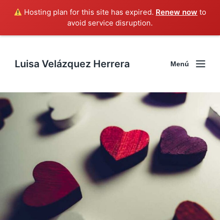
Hosting plan for this site has expired.
Renew now
to
avoid service disruption.
Luisa Velázquez Herrera
Menú