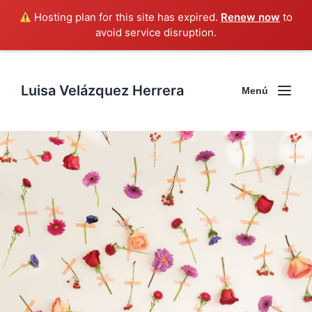
Hosting plan for this site has expired.
Renew now
to
avoid service disruption.
Luisa Velázquez Herrera
Menú