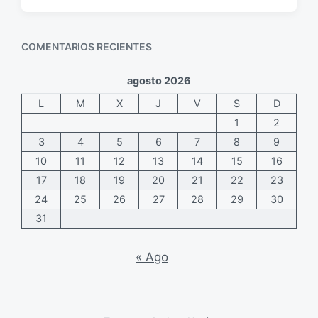
e
o
c
m
h
e
COMENTARIOS RECIENTES
a
n
p
t
u
a
agosto 2026
b
r
L
M
X
J
V
S
D
l
i
i
o
1
2
c
s
3
4
5
6
7
8
9
a
10
11
12
13
14
15
16
c
17
18
19
20
21
22
23
i
ó
24
25
26
27
28
29
30
n
31
« Ago