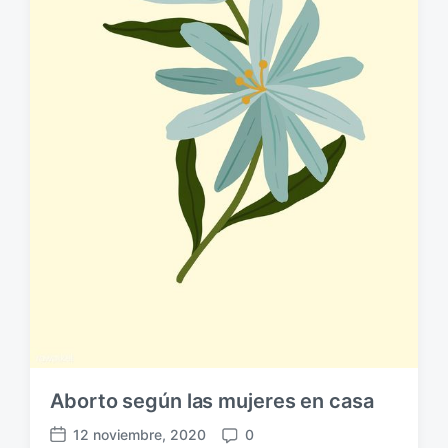
ó
n
Aborto según las mujeres en casa
12 noviembre, 2020
0
F
C