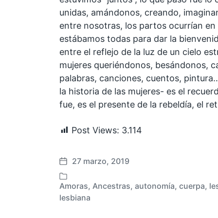
unidas, amándonos, creando, imagina
entre nosotras, los partos ocurrían en 
estábamos todas para dar la bienvenid
entre el reflejo de la luz de un cielo es
mujeres queriéndonos, besándonos, c
palabras, canciones, cuentos, pintura…
la historia de las mujeres- es el recu
fue, es el presente de la rebeldía, el r
Post Views:
3.114
27 marzo, 2019
F
e
Amoras
,
Ancestras
,
autonomía
,
cuerpa
,
le
c
P
lesbiana
h
u
a
b