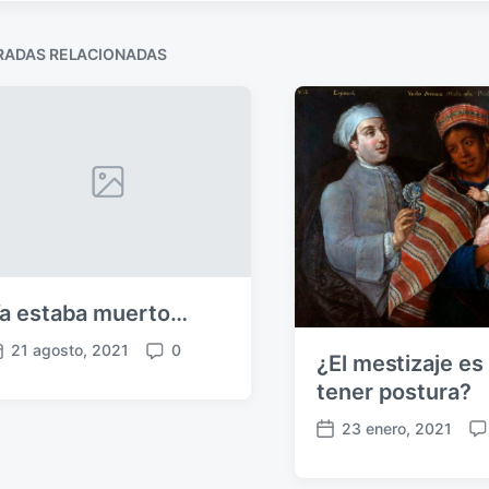
RADAS RELACIONADAS
a estaba muerto…
21 agosto, 2021
0
¿El mestizaje es
C
o
tener postura?
m
23 enero, 2021
e
F
C
n
e
o
t
c
m