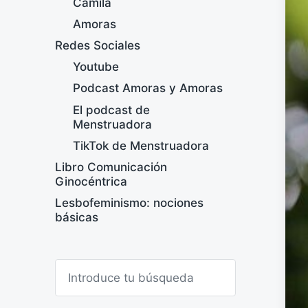
Camila
Amoras
Redes Sociales
Youtube
Podcast Amoras y Amoras
El podcast de
Menstruadora
TikTok de Menstruadora
Libro Comunicación
Ginocéntrica
Lesbofeminismo: nociones
básicas
B
u
s
c