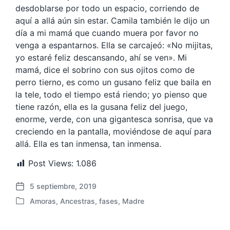
desdoblarse por todo un espacio, corriendo de
aquí a allá aún sin estar. Camila también le dijo un
día a mi mamá que cuando muera por favor no
venga a espantarnos. Ella se carcajeó: «No mijitas,
yo estaré feliz descansando, ahí se ven». Mi
mamá, dice el sobrino con sus ojitos como de
perro tierno, es como un gusano feliz que baila en
la tele, todo el tiempo está riendo; yo pienso que
tiene razón, ella es la gusana feliz del juego,
enorme, verde, con una gigantesca sonrisa, que va
creciendo en la pantalla, moviéndose de aquí para
allá. Ella es tan inmensa, tan inmensa.
Post Views:
1.086
5 septiembre, 2019
F
Amoras
,
Ancestras
,
fases
,
Madre
e
P
c
u
h
b