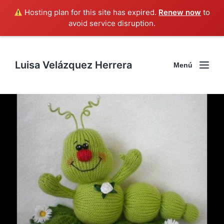
Hosting plan for this site has expired.
Renew now
to
avoid service disruption.
Luisa Velázquez Herrera
Menú