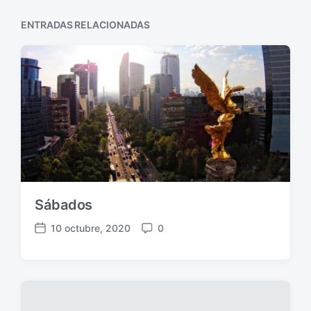
ENTRADAS RELACIONADAS
Sábados
10 octubre, 2020
0
F
C
e
o
c
m
h
e
a
n
p
t