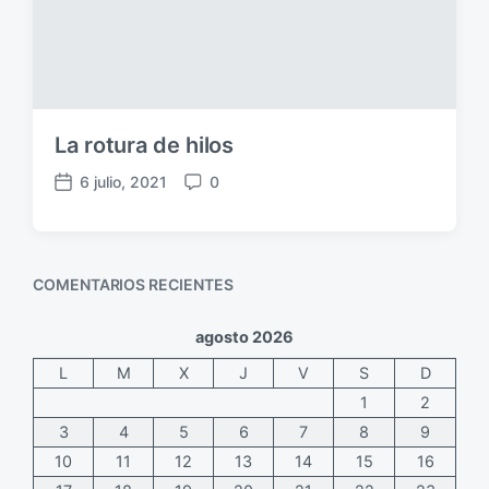
a
c
i
ó
n
La rotura de hilos
6 julio, 2021
0
F
C
e
o
c
m
h
e
COMENTARIOS RECIENTES
a
n
p
t
u
a
agosto 2026
b
r
L
M
X
J
V
S
D
l
i
i
o
1
2
c
s
3
4
5
6
7
8
9
a
10
11
12
13
14
15
16
c