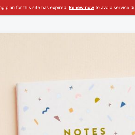
g plan for this site has expired.
Renew now
to avoid service di