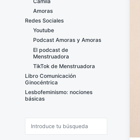
Camila
Amoras
Redes Sociales
Youtube
Podcast Amoras y Amoras
El podcast de
Menstruadora
TikTok de Menstruadora
Libro Comunicación
Ginocéntrica
Lesbofeminismo: nociones
básicas
B
u
s
c