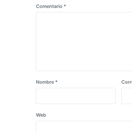
n
e
Comentario
*
r
i
o
r
:
Nombre
*
Corr
Web