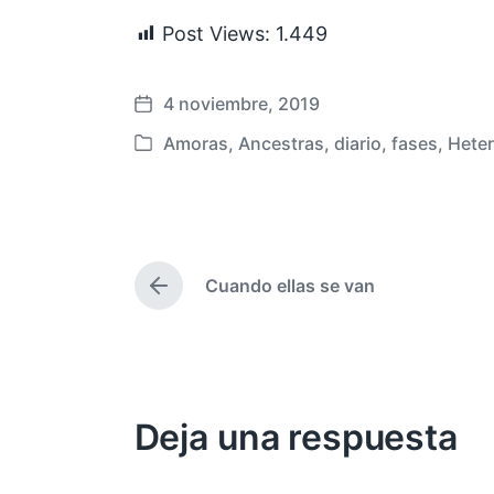
Post Views:
1.449
4 noviembre, 2019
F
e
Amoras
,
Ancestras
,
diario
,
fases
,
Heter
P
c
u
h
b
a
l
p
i
u
Cuando ellas se van
c
E
b
a
n
l
t
d
i
r
a
c
a
e
d
a
n
Deja una respuesta
a
c
a
i
n
ó
t