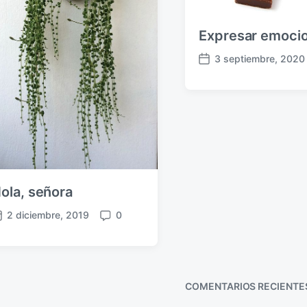
Expresar emoci
3 septiembre, 2020
F
e
c
h
a
p
u
b
l
ola, señora
i
c
2 diciembre, 2019
0
C
a
o
c
m
i
e
ó
n
n
COMENTARIOS RECIENTE
t