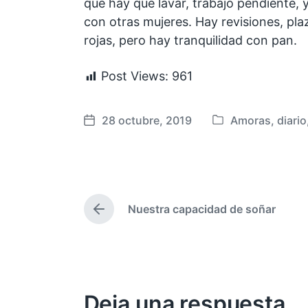
que hay que lavar, trabajo pendiente, 
con otras mujeres. Hay revisiones, pl
rojas, pero hay tranquilidad con pan.
Post Views:
961
28 octubre, 2019
Amoras
,
diario
P
F
u
e
b
c
l
h
i
a
Nuestra capacidad de soñar
c
p
E
a
u
n
t
d
b
r
a
l
a
e
i
d
n
c
Deja una respuesta
a