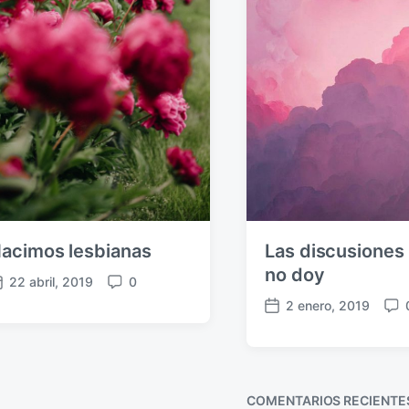
acimos lesbianas
Las discusiones
no doy
22 abril, 2019
0
C
2 enero, 2019
o
F
C
m
e
o
e
c
m
n
h
e
t
a
n
COMENTARIOS RECIENTE
a