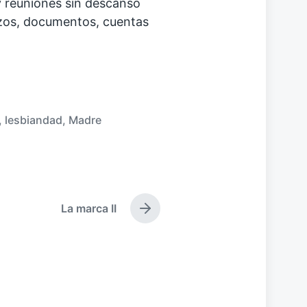
y reuniones sin descanso
azos, documentos, cuentas
,
lesbiandad
,
Madre
La marca II
E
n
t
r
a
d
a