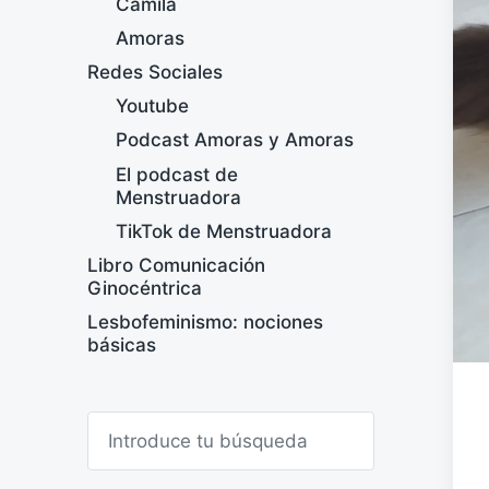
Camila
Amoras
Redes Sociales
Youtube
Podcast Amoras y Amoras
El podcast de
Menstruadora
TikTok de Menstruadora
Libro Comunicación
Ginocéntrica
Lesbofeminismo: nociones
básicas
B
u
s
c