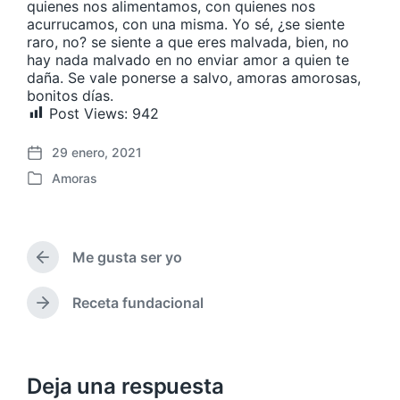
quienes nos alimentamos, con quienes nos
acurrucamos, con una misma. Yo sé, ¿se siente
raro, no? se siente a que eres malvada, bien, no
hay nada malvado en no enviar amor a quien te
daña. Se vale ponerse a salvo, amoras amorosas,
bonitos días.
Post Views:
942
29 enero, 2021
F
Amoras
e
P
c
u
h
b
a
l
p
Me gusta ser yo
i
E
u
c
n
b
a
t
Receta fundacional
E
l
r
d
n
i
a
a
t
c
d
e
r
a
a
n
a
Deja una respuesta
c
a
d