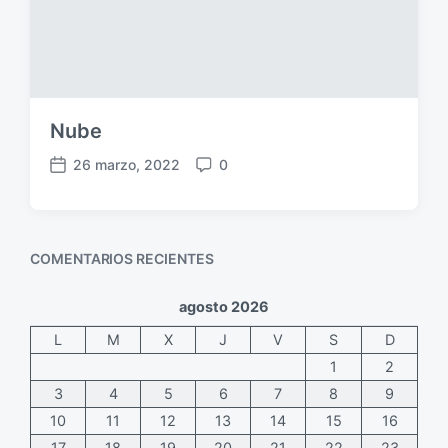
a
c
i
ó
n
Nube
26 marzo, 2022
0
F
C
e
o
c
m
h
e
COMENTARIOS RECIENTES
a
n
p
t
u
a
agosto 2026
b
r
L
M
X
J
V
S
D
l
i
i
o
1
2
c
s
3
4
5
6
7
8
9
a
10
11
12
13
14
15
16
c
17
18
19
20
21
22
23
i