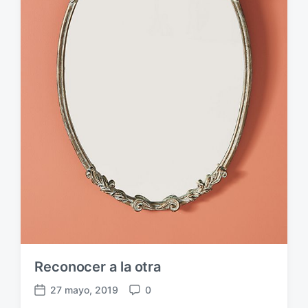
Reconocer a la otra
27 mayo, 2019
0
F
C