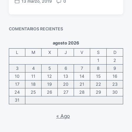
13 marzo, 2019
0
F
C
b
r
e
o
l
i
c
m
i
o
h
e
c
s
COMENTARIOS RECIENTES
a
n
a
p
t
c
u
a
i
agosto 2026
b
r
ó
L
M
X
J
V
S
D
l
i
n
i
o
1
2
c
s
3
4
5
6
7
8
9
a
10
11
12
13
14
15
16
c
17
18
19
20
21
22
23
i
ó
24
25
26
27
28
29
30
n
31
« Ago