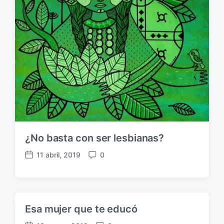
i
o
c
s
a
c
i
ó
n
¿No basta con ser lesbianas?
11 abril, 2019
0
F
C
e
o
c
m
h
e
a
n
Esa mujer que te educó
p
t
u
a