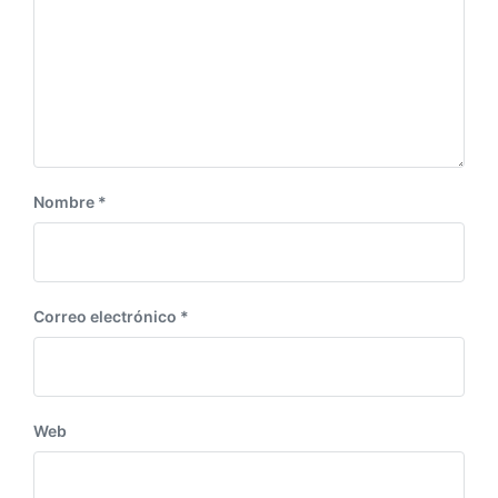
o
i
r
e
:
n
t
e
:
Nombre
*
Correo electrónico
*
Web