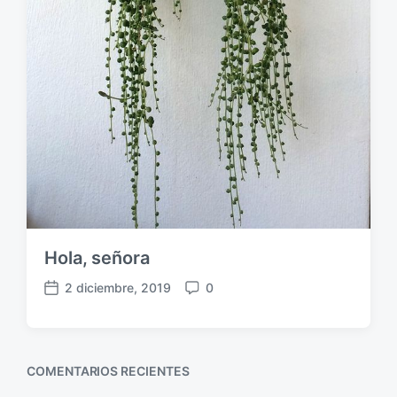
Hola, señora
2 diciembre, 2019
0
F
C
e
o
c
m
h
e
COMENTARIOS RECIENTES
a
n
p
t