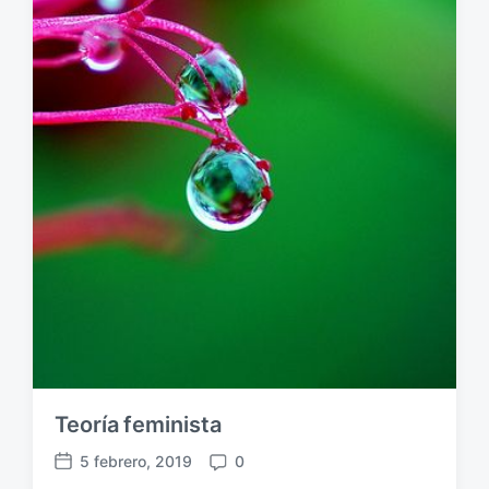
ó
n
Teoría feminista
5 febrero, 2019
0
F
C