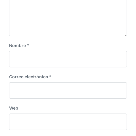
e
:
n
t
e
:
Nombre
*
Correo electrónico
*
Web