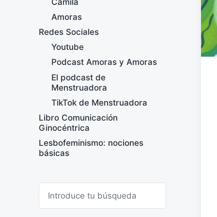
Camila
Amoras
Redes Sociales
Youtube
Podcast Amoras y Amoras
El podcast de
Menstruadora
TikTok de Menstruadora
Libro Comunicación
Ginocéntrica
Lesbofeminismo: nociones
básicas
B
u
s
c