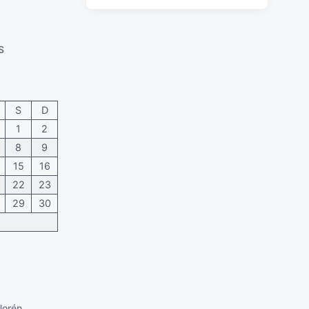
c
m
h
e
a
n
S
p
t
u
a
b
r
l
i
S
D
i
o
1
2
c
s
a
8
9
c
15
16
i
22
23
ó
n
29
30
Norén