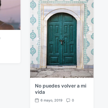
e
0
No puedes volver a mi
vida
6 mayo, 2019
0
F
C
e
o