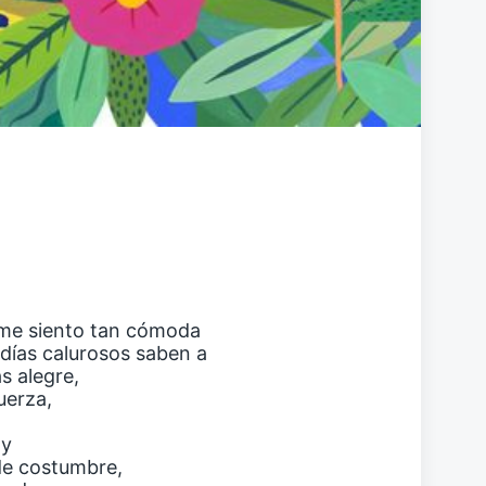
 me siento tan cómoda
 días calurosos saben a
s alegre,
uerza,
 y
de costumbre,