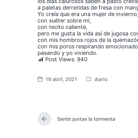
los días calurosos saben a pasto creci
a paletas derretidas de fresa con man
Yo creía que era una mujer de invierno
con suéter sobre mí,
con tecito caliente,
pero me gusta la vida así de jugosa c
con mis hombros rojos de la quemazó
con mis poros respirando emocionados
pasando y yo viviendo.
Post Views:
940
19 abril, 2021
diario
P
F
u
e
b
c
l
h
i
a
Sentir juntas la tormenta
c
p
E
a
u
n
t
d
b