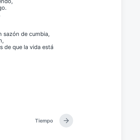
endo,
go.
,
on sazón de cumbia,
n,
 de que la vida está
Tiempo
E
n
t