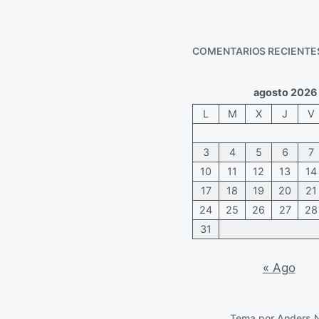
a
c
i
COMENTARIOS RECIENTE
ó
n
agosto 2026
L
M
X
J
V
3
4
5
6
7
10
11
12
13
14
17
18
19
20
21
24
25
26
27
28
31
« Ago
Tema por
Anders 