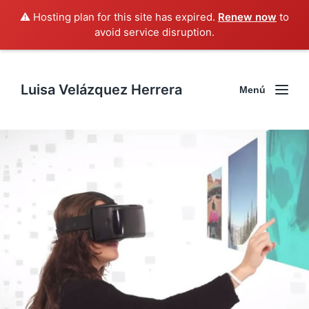
⚠️ Hosting plan for this site has expired.
Renew now
to
avoid service disruption.
Luisa Velázquez Herrera
Menú