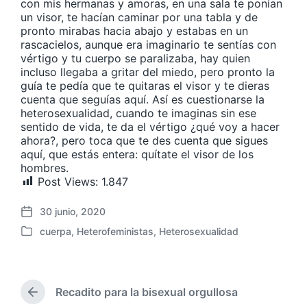
con mis hermanas y amoras, en una sala te ponían
un visor, te hacían caminar por una tabla y de
pronto mirabas hacia abajo y estabas en un
rascacielos, aunque era imaginario te sentías con
vértigo y tu cuerpo se paralizaba, hay quien
incluso llegaba a gritar del miedo, pero pronto la
guía te pedía que te quitaras el visor y te dieras
cuenta que seguías aquí. Así es cuestionarse la
heterosexualidad, cuando te imaginas sin ese
sentido de vida, te da el vértigo ¿qué voy a hacer
ahora?, pero toca que te des cuenta que sigues
aquí, que estás entera: quítate el visor de los
hombres.
Post Views:
1.847
30 junio, 2020
F
cuerpa
,
Heterofeministas
,
Heterosexualidad
e
P
c
u
h
b
a
l
p
Recadito para la bisexual orgullosa
i
E
u