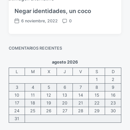
a
n
a
p
t
c
Negar identidades, un coco
u
a
i
b
r
ó
6 noviembre, 2022
0
F
C
l
i
n
e
o
i
o
c
m
c
s
h
e
a
COMENTARIOS RECIENTES
a
n
c
p
t
i
u
a
ó
agosto 2026
b
r
n
L
M
X
J
V
S
D
l
i
i
o
1
2
c
s
3
4
5
6
7
8
9
a
10
11
12
13
14
15
16
c
17
18
19
20
21
22
23
i
ó
24
25
26
27
28
29
30
n
31