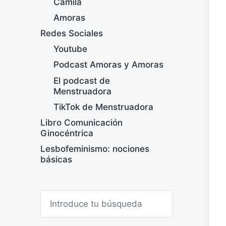
Camila
Amoras
Redes Sociales
Youtube
Podcast Amoras y Amoras
El podcast de
Menstruadora
TikTok de Menstruadora
Libro Comunicación
Ginocéntrica
Lesbofeminismo: nociones
básicas
B
u
s
c