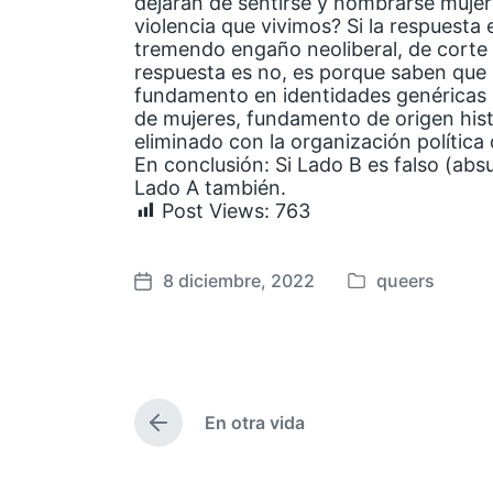
dejaran de sentirse y nombrarse mujer
violencia que vivimos? Si la respuesta 
tremendo engaño neoliberal, de corte bl
respuesta es no, es porque saben que l
fundamento en identidades genéricas 
de mujeres, fundamento de origen his
eliminado con la organización política 
En conclusión: Si Lado B es falso (absur
Lado A también.
Post Views:
763
8 diciembre, 2022
queers
P
F
u
e
b
c
l
h
i
a
En otra vida
c
p
E
a
u
n
t
d
b