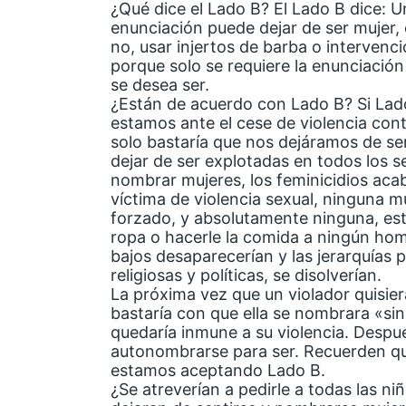
¿Qué dice el Lado B? El Lado B dice: U
enunciación puede dejar de ser mujer, 
no, usar injertos de barba o intervenci
porque solo se requiere la enunciación 
se desea ser.
¿Están de acuerdo con Lado B? Si Lad
estamos ante el cese de violencia contr
solo bastaría que nos dejáramos de se
dejar de ser explotadas en todos los s
nombrar mujeres, los feminicidios acab
víctima de violencia sexual, ninguna m
forzado, y absolutamente ninguna, esta
ropa o hacerle la comida a ningún homb
bajos desaparecerían y las jerarquías pa
religiosas y políticas, se disolverían.
La próxima vez que un violador quisier
bastaría con que ella se nombrara «si
quedaría inmune a su violencia. Despu
autonombrarse para ser. Recuerden q
estamos aceptando Lado B.
¿Se atreverían a pedirle a todas las n