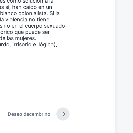
es como solución a la
es sí, han caído en un
anco colonialista. Si la
a violencia no tiene
sino en el cuerpo sexuado
tórico que puede ser
de las mujeres.
do, irrisorio e ilógico),
Deseo decembrino
E
n
t