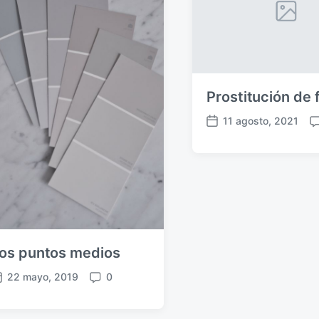
Prostitución de 
11 agosto, 2021
F
C
e
o
c
m
h
e
a
n
p
t
u
a
b
r
l
i
os puntos medios
i
o
22 mayo, 2019
0
c
s
C
a
o
c
m