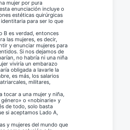
na mujer por pura
esta enunciación incluye o
ones estéticas quirúrgicas
identitaria para ser lo que
o B es verdad, entonces
a las mujeres, es decir,
ntir y enunciar mujeres para
entidos. Si nos dejamos de
arían, no habría ni una niña
ujer viviría un embarazo
ría obligada a lavarle la
re, es más, los salarios
triarcales, militares,
a tocar a una mujer y niña,
n género» o «nobinarie» y
és de todo, solo basta
ue si aceptamos Lado A,
iñas y mujeres del mundo que