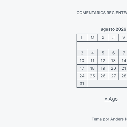
i
e
ó
n
COMENTARIOS RECIENTE
n
t
a
r
agosto 2026
i
L
M
X
J
V
o
s
3
4
5
6
7
10
11
12
13
14
17
18
19
20
21
24
25
26
27
28
31
« Ago
Tema por
Anders 