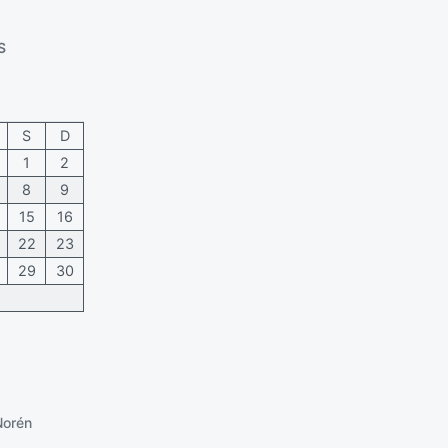
a
n
p
t
u
a
S
b
r
l
i
i
o
c
s
S
D
a
1
2
c
8
9
i
ó
15
16
n
22
23
29
30
Norén