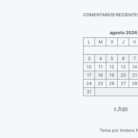
h
e
r
a
n
i
COMENTARIOS RECIENTE
p
t
o
u
a
s
b
r
agosto 2026
l
i
L
M
X
J
V
i
o
c
s
a
3
4
5
6
7
c
10
11
12
13
14
i
17
18
19
20
21
ó
n
24
25
26
27
28
31
« Ago
Tema por
Anders 