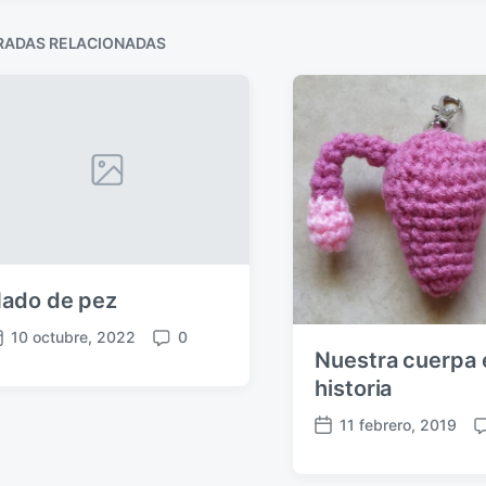
RADAS RELACIONADAS
ado de pez
10 octubre, 2022
0
C
Nuestra cuerpa 
o
historia
m
e
11 febrero, 2019
F
C
n
e
o
t
c
a