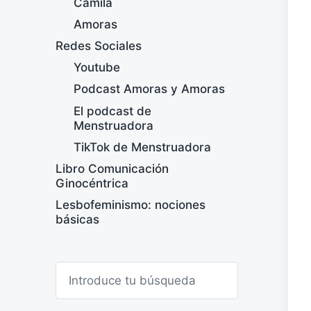
Camila
Amoras
Redes Sociales
Youtube
Podcast Amoras y Amoras
El podcast de
Menstruadora
TikTok de Menstruadora
Libro Comunicación
Ginocéntrica
Lesbofeminismo: nociones
básicas
B
u
s
c