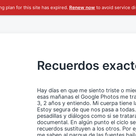
g plan for this site has expired.
Renew now
to avoid service di
Recuerdos exact
Hay días en que me siento triste o mi
esas mañanas el Google Photos me tra
3, 2 años y entiendo. Mi cuerpa tiene la
Estoy segura de que nos pasa a todas
pesadillas y diálogos como si se trata
documental. En algún punto el ciclo s
recuerdos sustituyen a los otros. Por 
me saben al parque de las fuentes bail