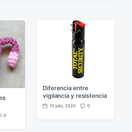
Diferencia entre
vigilancia y resistencia
es
10 julio, 2020
0
F
C
e
o
0
c
m
h
e
m