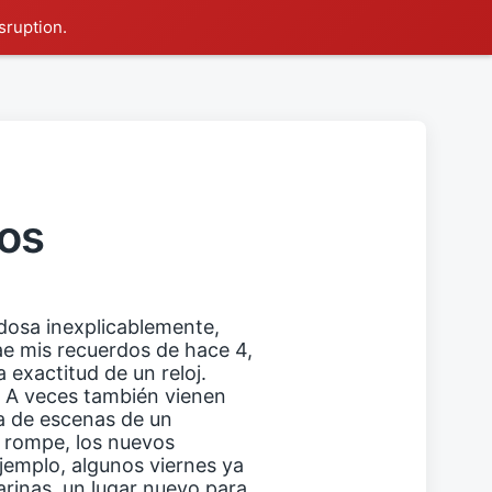
sruption.
os
edosa inexplicablemente,
e mis recuerdos de hace 4,
 exactitud de un reloj.
. A veces también vienen
ra de escenas de un
e rompe, los nuevos
ejemplo, algunos viernes ya
arinas, un lugar nuevo para