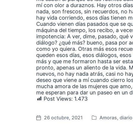
mí con olor a duraznos. Hay otros día
nada, son frescos, sin recuerdos, no h
hay vida corriendo, esos días tienen 
Cuando vienen días pasados que se q
máquina del tiempo, los recibo, a vec
impotencia: A ver, dime, pasado, qué v
diálogo? ¿qué más? bueno, pasa por aq
como yo quiera. Otras más esos recuer
queden esos días, esos diálogos, eso
más y que me formaron hasta ser esta
pronto, apenas un aliento de la vida. 
nuevos, no hay nada atrás, casi no ha
deseo que viene a mí cuando cierro los 
mucha amora de las mujeres que amo, 
me esperan para dar un paseo en un dí
Post Views:
1.473
26 octubre, 2021
Amoras
,
diario
P
F
u
e