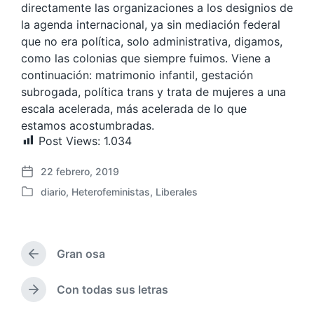
directamente las organizaciones a los designios de
la agenda internacional, ya sin mediación federal
que no era política, solo administrativa, digamos,
como las colonias que siempre fuimos. Viene a
continuación: matrimonio infantil, gestación
subrogada, política trans y trata de mujeres a una
escala acelerada, más acelerada de lo que
estamos acostumbradas.
Post Views:
1.034
22 febrero, 2019
F
diario
,
Heterofeministas
,
Liberales
e
P
c
u
h
b
a
l
p
Gran osa
i
E
u
c
n
b
a
t
Con todas sus letras
E
l
r
d
n
i