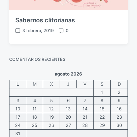
c
i
ó
Sabernos clitorianas
n
3 febrero, 2019
0
F
C
e
o
c
m
h
e
COMENTARIOS RECIENTES
a
n
p
t
u
a
agosto 2026
b
r
L
M
X
J
V
S
D
l
i
i
o
1
2
c
s
3
4
5
6
7
8
9
a
10
11
12
13
14
15
16
c
17
18
19
20
21
22
23
i
ó
24
25
26
27
28
29
30
n
31