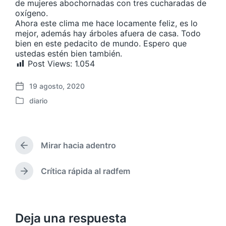
de mujeres abochornadas con tres cucharadas de
oxígeno.
Ahora este clima me hace locamente feliz, es lo
mejor, además hay árboles afuera de casa. Todo
bien en este pedacito de mundo. Espero que
ustedas estén bien también.
Post Views:
1.054
19 agosto, 2020
F
diario
e
P
c
u
h
b
a
l
p
Mirar hacia adentro
i
E
u
c
n
b
a
t
Crítica rápida al radfem
E
l
r
d
n
i
a
a
t
c
d
e
r
a
a
n
a
Deja una respuesta
c
a
d