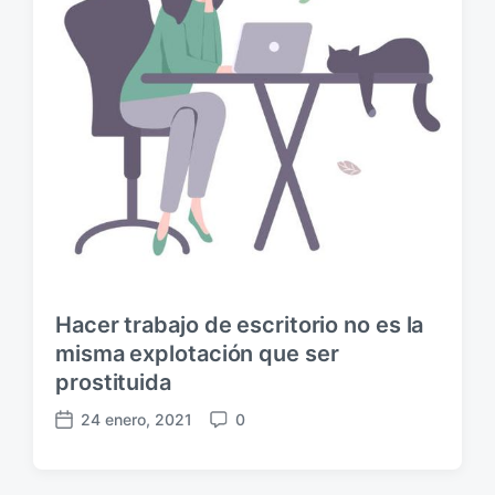
Hacer trabajo de escritorio no es la
misma explotación que ser
prostituida
24 enero, 2021
0
F
C
e
o
c
m